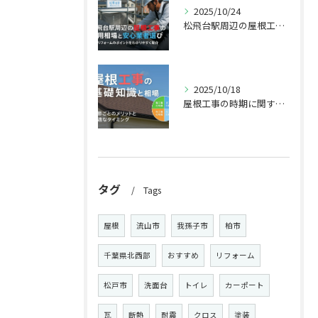
2025/10/24
松飛台駅周辺の屋根工事の費用相場と安心業者選びの全知識【松戸で失敗しない修理・リフォーム対応】
2025/10/18
屋根工事の時期に関する基礎知識と費用相場を解説！季節ごとの工事メリット・デメリットや最適なタイミングと業者選びのポイント
タグ
Tags
屋根
流山市
我孫子市
柏市
千葉県北西部
おすすめ
リフォーム
松戸市
洗面台
トイレ
カーポート
瓦
断熱
耐震
クロス
塗装