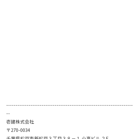
--------------------------------------------------------------------
--
壱建株式会社
〒270-0034
千葉県松戸市新松戸３丁目３８－１ 小高ビル ２F