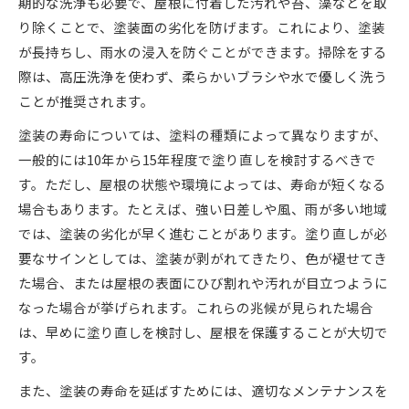
期的な洗浄も必要で、屋根に付着した汚れや苔、藻などを取
り除くことで、塗装面の劣化を防げます。これにより、塗装
が長持ちし、雨水の浸入を防ぐことができます。掃除をする
際は、高圧洗浄を使わず、柔らかいブラシや水で優しく洗う
ことが推奨されます。
塗装の寿命については、塗料の種類によって異なりますが、
一般的には10年から15年程度で塗り直しを検討するべきで
す。ただし、屋根の状態や環境によっては、寿命が短くなる
場合もあります。たとえば、強い日差しや風、雨が多い地域
では、塗装の劣化が早く進むことがあります。塗り直しが必
要なサインとしては、塗装が剥がれてきたり、色が褪せてき
た場合、または屋根の表面にひび割れや汚れが目立つように
なった場合が挙げられます。これらの兆候が見られた場合
は、早めに塗り直しを検討し、屋根を保護することが大切で
す。
また、塗装の寿命を延ばすためには、適切なメンテナンスを