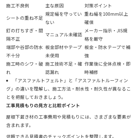
施工不良例
主な原因
対策ポイント
規定幅を守ってい
重ね幅を100mm以上
シートの重ね不足
ない
確保
釘の打ちすぎ・間
メーカー指示・JIS規
マニュアル未確認
隔不正
格を厳守
端部や谷部の防水
板金部材やテープ
板金・防水テープで補
不十分
未使用
強
施工時のシワ・破
施工技術不足・確
作業後に全体点検・即
れ
認漏れ
時補修
「アスファルトフェルト」と「アスファルトルーフィン
グ」の違いを理解し、施工方法・耐水性・耐久性が異なるこ
とを把握しておきましょう。
工事見積もりの見方と比較ポイント
屋根下葺き材の工事費用や見積もりには、さまざまな要素が
含まれます。
信頼できる見積書のチェックポイントを整理します。