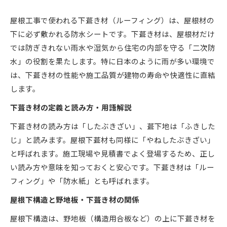
屋根工事で使われる下葺き材（ルーフィング）は、屋根材の
下に必ず敷かれる防水シートです。下葺き材は、屋根材だけ
では防ぎきれない雨水や湿気から住宅の内部を守る「二次防
水」の役割を果たします。特に日本のように雨が多い環境で
は、下葺き材の性能や施工品質が建物の寿命や快適性に直結
します。
下葺き材の定義と読み方・用語解説
下葺き材の読み方は「したぶきざい」、葺下地は「ふきした
じ」と読みます。屋根下葺材も同様に「やねしたぶきざい」
と呼ばれます。施工現場や見積書でよく登場するため、正し
い読み方や意味を知っておくと安心です。下葺き材は「ルー
フィング」や「防水紙」とも呼ばれます。
屋根下構造と野地板・下葺き材の関係
屋根下構造は、野地板（構造用合板など）の上に下葺き材を