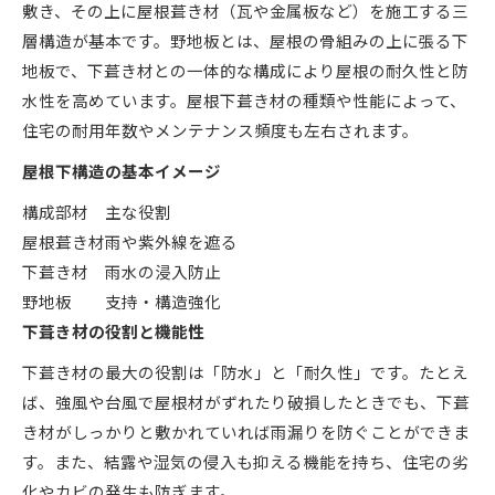
敷き、その上に屋根葺き材（瓦や金属板など）を施工する三
層構造が基本です。野地板とは、屋根の骨組みの上に張る下
地板で、下葺き材との一体的な構成により屋根の耐久性と防
水性を高めています。屋根下葺き材の種類や性能によって、
住宅の耐用年数やメンテナンス頻度も左右されます。
屋根下構造の基本イメージ
構成部材
主な役割
屋根葺き材
雨や紫外線を遮る
下葺き材
雨水の浸入防止
野地板
支持・構造強化
下葺き材の役割と機能性
下葺き材の最大の役割は「防水」と「耐久性」です。たとえ
ば、強風や台風で屋根材がずれたり破損したときでも、下葺
き材がしっかりと敷かれていれば雨漏りを防ぐことができま
す。また、結露や湿気の侵入も抑える機能を持ち、住宅の劣
化やカビの発生も防ぎます。