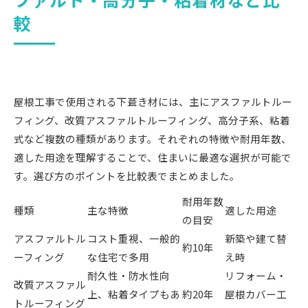
較
屋根工事で使用される下葺き材には、主にアスファルトルー
フィング、改質アスファルトルーフィング、高分子系、粘着
式など複数の種類があります。それぞれの特徴や耐用年数、
適した用途を理解することで、住まいに最適な選択が可能で
す。選び方のポイントを比較表でまとめました。
耐用年数
種類
主な特徴
適した用途
の目安
アスファルトル
コスト重視、一般的
新築や建て替
約10年
ーフィング
な住宅で多用
え時
耐久性・防水性向
リフォーム・
改質アスファル
上、粘着タイプもあ
約20年
屋根カバー工
トルーフィング