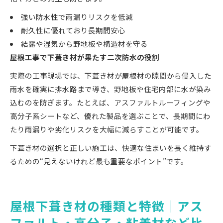
強い防水性で雨漏りリスクを低減
耐久性に優れており長期間安心
結露や湿気から野地板や構造材を守る
屋根工事で下葺き材が果たす二次防水の役割
実際の工事現場では、下葺き材が屋根材の隙間から侵入した
雨水を確実に排水路まで導き、野地板や住宅内部に水が染み
込むのを防ぎます。たとえば、アスファルトルーフィングや
高分子系シートなど、優れた製品を選ぶことで、長期間にわ
たり雨漏りや劣化リスクを大幅に減らすことが可能です。
下葺き材の選択と正しい施工は、快適な住まいを長く維持す
るための“見えないけれど最も重要なポイント”です。
屋根下葺き材の種類と特徴｜アス
ファルト・高分子・粘着材など比