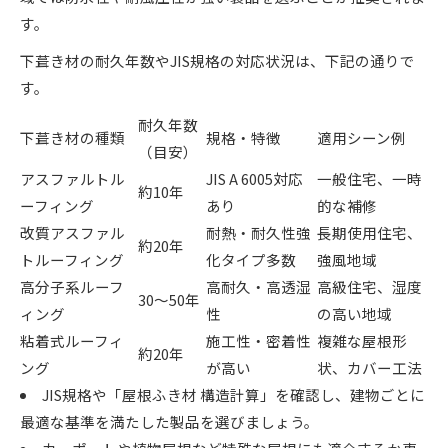
す。
下葺き材の耐久年数やJIS規格の対応状況は、下記の通りで
す。
耐久年数
下葺き材の種類
規格・特徴
適用シーン例
（目安）
アスファルトル
JIS A 6005対応
一般住宅、一時
約10年
ーフィング
あり
的な補修
改質アスファル
耐熱・耐久性強
長期使用住宅、
約20年
トルーフィング
化タイプ多数
強風地域
高分子系ルーフ
高耐久・高透湿
高級住宅、湿度
30～50年
ィング
性
の高い地域
粘着式ルーフィ
施工性・密着性
複雑な屋根形
約20年
ング
が高い
状、カバー工法
JIS規格や「屋根ふき材 構造計算」を確認し、建物ごとに
最適な基準を満たした製品を選びましょう。