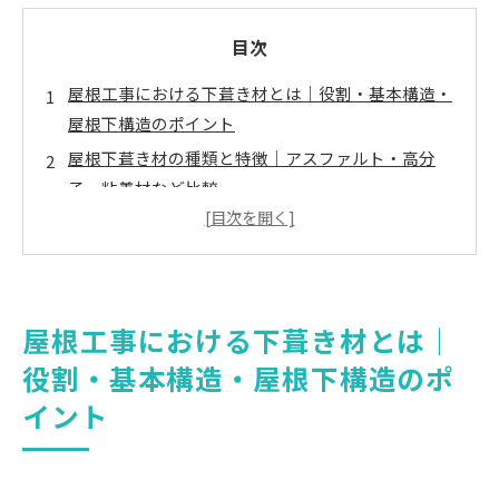
目次
屋根工事における下葺き材とは｜役割・基本構造・
屋根下構造のポイント
屋根下葺き材の種類と特徴｜アスファルト・高分
子・粘着材など比較
屋根工事における下葺き材の選び方｜おすすめ・コ
スト・メンテナンス比較
下葺き材の施工方法と注意点｜工法・流れ・見積も
り
屋根工事における下葺き材とは｜
下葺き材に関するよくある質問（FAQ）・用語集
役割・基本構造・屋根下構造のポ
会社概要
イント