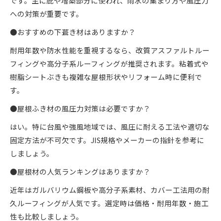
です。主に庇や増築部分に使われ、雨水の集まり方や風圧力
への対策が重要です。
●おすすめの下葺き材はありますか？
耐用年数や防水性能を重視するなら、改質アスファルトルー
フィングや高分子系ルーフィングが推奨されます。粘着式や
樹脂シートぶきも複雑な屋根形状やリフォーム時に便利で
す。
●屋根ふき材の風圧力対策は必要ですか？
はい。特に台風や強風地域では、風圧に耐える工法や適切な
固定方法が不可欠です。JIS規格やメーカーの指針を参考に
しましょう。
●屋根材の人気ランキングはありますか？
近年はガルバリウム鋼板や高分子系素材、カバー工法用の耐
久ルーフィングが人気です。選定時は価格・耐用年数・施工
性も比較しましょう。