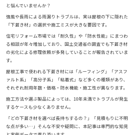
と悩んでいませんか？
強風や長雨による雨漏りトラブルは、実は屋根の下に隠れた
「下葺き材」の選択や施工ミスが大きな要因です。
住宅リフォーム市場では「耐久性」や「防水性能」にまつわ
る相談が年々増加しており、国土交通省の調査でも下葺き材
の劣化による修理依頼が多発していることが報告されていま
す。
屋根工事で使われる下葺き材には「ルーフィング」「アスフ
ァルト系」「高分子系」「粘着式」など多くの種類があり、
それぞれ耐用年数・価格・防水機能・施工性が異なります。
施工方法や選ぶ製品によっては、10年未満でトラブルが発生
するケースも少なくありません。
「どの下葺き材を選べば長持ちするの？」「見積もりに不明
な点が多い…」そんな不安や疑問に、本記事は専門的な知見
と実例データで寄り添います。