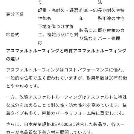
り
法
軽量・高耐久・透湿
約30～50
長期耐久や特
高分子系
性能も
年
殊用途の住宅
下地を傷つけず施
製品によ
既存屋根のカ
粘着式
工、複雑形状にも対
り異なる
バー・修理
応
アスファルトルーフィングと改質アスファルトルーフィング
の違い
アスファルトルーフィングはコストパフォーマンスに優れ、
一般的な住宅で広く使われていますが、耐用年数は10年前後
とやや短めです。
一方、改質アスファルトルーフィングはアスファルトに特殊
な成分を加えることで耐久性・防水性能を高めています。粘
着タイプも多く、屋根カバーやリフォーム時に重宝します。
さらに、日本産業規格JIS A 6005に適合した製品や、各メー
カーが高品質な下葺き材を展開しています。