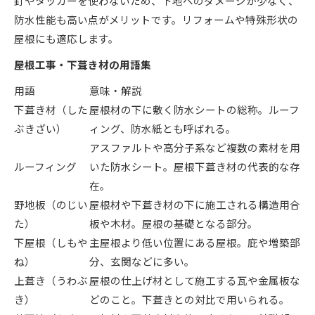
釘やタッカーを使わないため、下地へのダメージが少なく、
防水性能も高い点がメリットです。リフォームや特殊形状の
屋根にも適応します。
屋根工事・下葺き材の用語集
用語
意味・解説
下葺き材（した
屋根材の下に敷く防水シートの総称。ルーフ
ぶきざい）
ィング、防水紙とも呼ばれる。
アスファルトや高分子系など複数の素材を用
ルーフィング
いた防水シート。屋根下葺き材の代表的な存
在。
野地板（のじい
屋根材や下葺き材の下に施工される構造用合
た）
板や木材。屋根の基礎となる部分。
下屋根（しもや
主屋根より低い位置にある屋根。庇や増築部
ね）
分、玄関などに多い。
上葺き（うわぶ
屋根の仕上げ材として施工する瓦や金属板な
き）
どのこと。下葺きとの対比で用いられる。