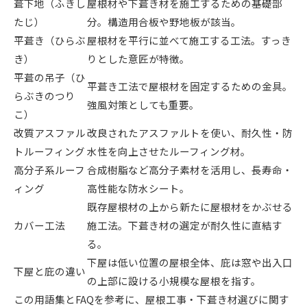
葺下地（ふきし
屋根材や下葺き材を施工するための基礎部
たじ）
分。構造用合板や野地板が該当。
平葺き（ひらぶ
屋根材を平行に並べて施工する工法。すっき
き）
りとした意匠が特徴。
平葺の吊子（ひ
平葺き工法で屋根材を固定するための金具。
らぶきのつり
強風対策としても重要。
こ）
改質アスファル
改良されたアスファルトを使い、耐久性・防
トルーフィング
水性を向上させたルーフィング材。
高分子系ルーフ
合成樹脂など高分子素材を活用し、長寿命・
ィング
高性能な防水シート。
既存屋根材の上から新たに屋根材をかぶせる
カバー工法
施工法。下葺き材の選定が耐久性に直結す
る。
下屋は低い位置の屋根全体、庇は窓や出入口
下屋と庇の違い
の上部に設ける小規模な屋根を指す。
この用語集とFAQを参考に、屋根工事・下葺き材選びに関す