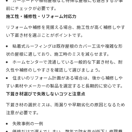
カーポートや植物屋根など特殊な屋根にも適合するか事
前にチェックが必要です。
施工性・補修性・リフォーム対応力
リフォームや補修を見据える場合、施工性が高く補修しやす
い下葺き材を選ぶことがポイントです。
粘着式ルーフィングは既存屋根のカバー工法や複雑な形
状の屋根に適しており、施工時のミスを減らせます。
ホームセンターで流通している一般的な下葺き材も、耐
久性や補修のしやすさを確認して選びましょう。
住まいのリフォーム計画がある場合は、後から補修しや
すい素材やメーカーの製品を選定すると長期的に安心です。
下葺き材選びで失敗しないコツと注意点
下葺き材の選択ミスは、雨漏りや早期劣化の原因となるため
注意が必要です。
失敗事例の一例
価格だけで選んでしまい、数年で防水性が低下し修理費