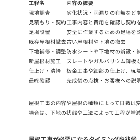
工程名
内容の概要
現地調査
劣化状況・雨漏りの有無など
見積もり・契約
工事内容と費用を確認し契約
足場設置
安全に作業するための足場を
既存屋根材撤去
古い屋根材や下地の撤去
下地補修・調整
防水シートや下地材の新設・
新屋根材施工
スレートやガルバリウム鋼板
仕上げ・清掃
板金工事や細部の仕上げ、現
最終確認
完成後の点検・お客様への説
屋根工事の内容や屋根の種類によって日数は変
場合は、下地の状態や工法によって工程が増
屋根工事が必要になるタイミングや兆候