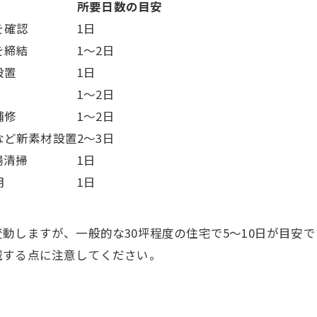
所要日数の目安
を確認
1日
を締結
1～2日
設置
1日
1～2日
補修
1～2日
など新素材設置
2～3日
場清掃
1日
明
1日
動しますが、一般的な30坪程度の住宅で5～10日が目安
減する点に注意してください。