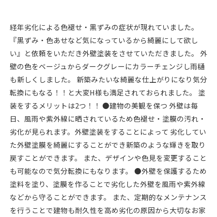
経年劣化による色褪せ・黒ずみの症状が現れていました。
『黒ずみ・色あせなど気になっているから綺麗にして欲し
い』と依頼をいただき外壁塗装をさせていただきました。 外
壁の色をベージュからダークグレーにカラーチェンジし雨樋
も新しくしました。 新築みたいな綺麗な仕上がりになり気分
転換にもなる！！と大変H様も満足されておられました。 塗
装をするメリットは2つ！！ ●建物の美観を保つ 外壁は毎
日、風雨や紫外線に晒されているため色褪せ・塗膜の汚れ・
劣化が見られます。外壁塗装をすることによって 劣化してい
た外壁塗膜を綺麗にすることができ新築のような輝きを取り
戻すことができます。 また、デザインや色見を変更すること
も可能なので気分転換にもなります。 ●外壁を保護するため
塗料を塗り、塗膜を作ることで劣化した外壁を風雨や紫外線
などから守ることができます。 また、定期的なメンテナンス
を行うことで建物も耐久性を高め劣化の原因から大切なお家