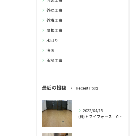
内装工事
外壁工事
外構工事
屋根工事
水回り
洗面
雨樋工事
最近の投稿
Recent Posts
2022/04/15
(株)トライフォース CF張替え工事