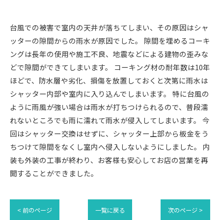
台風での被害で室内の天井が落ちてしまい、その原因はシャ
ッターの隙間からの雨水が原因でした。 隙間を埋めるコーキ
ングは長年の使用や施工不良、地震などによる建物の歪みな
どで隙間ができてしまいます。 コーキング材の耐年数は10年
ほどで、防水層や劣化、損傷を放置しておくと次第に雨水は
シャッター内部や室内に入り込んでしまいます。 特に台風の
ように雨風が強い場合は雨水が打ちつけられるので、普段濡
れないところでも雨に濡れて雨水が侵入してしまいます。 今
回はシャッター交換はせずに、シャッター上部から板金をう
ちつけて隙間をなくし室内へ侵入しないようにしました。 内
装も外装の工事が終わり、お客様も安心してお店の営業を再
開することができました。
< 前のページ
一覧に戻る
次のページ >