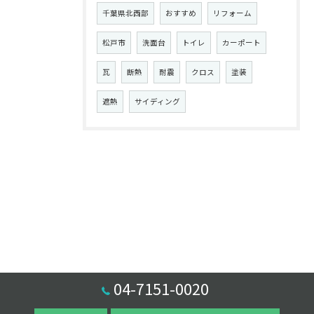
千葉県北西部
おすすめ
リフォーム
松戸市
洗面台
トイレ
カーポート
瓦
断熱
耐震
クロス
塗装
遮熱
サイディング
04-7151-0020