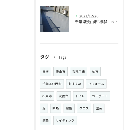
2021/12/26
千葉県流山市E様邸 ベランダ工事
タグ
Tags
屋根
流山市
我孫子市
柏市
千葉県北西部
おすすめ
リフォーム
松戸市
洗面台
トイレ
カーポート
瓦
断熱
耐震
クロス
塗装
遮熱
サイディング