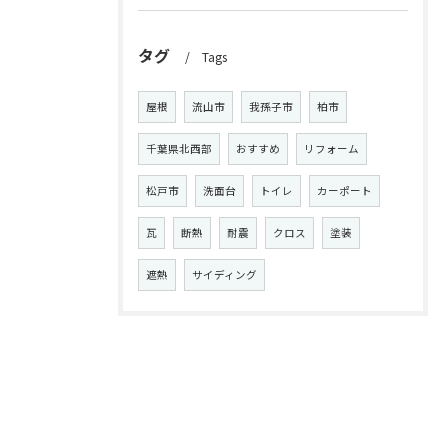
タグ
Tags
屋根
流山市
我孫子市
柏市
千葉県北西部
おすすめ
リフォーム
松戸市
洗面台
トイレ
カーポート
瓦
断熱
耐震
クロス
塗装
遮熱
サイディング