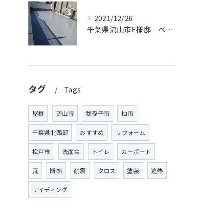
2021/12/26
千葉県流山市E様邸 ベランダ工事
タグ
Tags
屋根
流山市
我孫子市
柏市
千葉県北西部
おすすめ
リフォーム
松戸市
洗面台
トイレ
カーポート
瓦
断熱
耐震
クロス
塗装
遮熱
サイディング